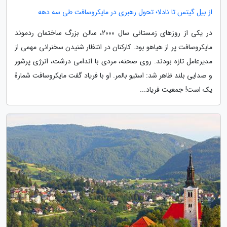
از بیل گیتس تا نادلا؛ تحول رهبری در مایکروسافت طی سه دهه
در یکی از روزهای زمستانی سال 2000، سالن بزرگ ساختمان ردموند
مایکروسافت پر از هیاهو بود. کارکنان در انتظار شنیدن سخنرانی مهمی از
مدیرعامل تازه بودند. روی صحنه، مردی با اندامی درشت، انرژی پرشور
و صدایی بلند ظاهر شد: استیو بالمر. او با فریاد گفت مایکروسافت شمارهٔ
یک است! جمعیت فریاد...