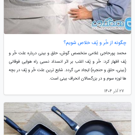
چگونه از خُر و پُف خلاص شویم؟
محمد پورحاجی غلامی متخصص گوش، حلق و بینی درباره علت خُر و
پُف اظهار کرد: خُر و پُف اغلب بر اثر انسداد نسبی راه هوایی فوقانی
(بینی، حلق و حنجره) ایجاد می گردد. شایع ترین علت خُر و پُف در بچه
ها لوزه سوم و در بزرگسالان انحراف بینی است.
27 آذر 1404