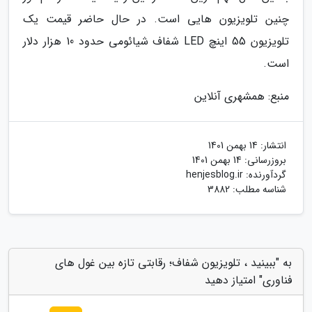
چنین تلویزیون هایی است. در حال حاضر قیمت یک
تلویزیون 55 اینچ LED شفاف شیائومی حدود 10 هزار دلار
است.
منبع: همشهری آنلاین
انتشار:
14 بهمن 1401
بروزرسانی:
14 بهمن 1401
گردآورنده:
henjesblog.ir
شناسه مطلب: 3882
به "ببینید ، تلویزیون شفاف؛ رقابتی تازه بین غول های
فناوری" امتیاز دهید