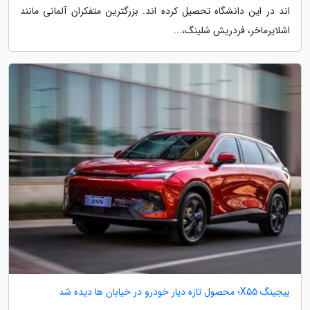
اند در این دانشگاه تحصیل کرده اند. بزرگترین متفکران آلمانی مانند
اشلایرماخر، فردریش شلینگ،...
بیجینگ X55؛ محصول تازه دیار خودرو در خیابان ها دیده شد