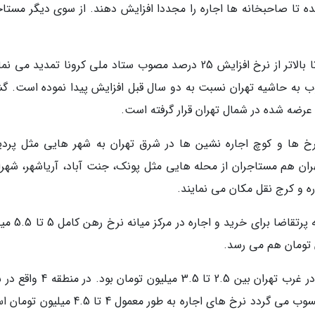
ه تا صاحبخانه ها اجاره را مجددا افزایش دهند. از سوی دیگر مستاج
در این شرایط اغلب مستاجران قرارداد خود را عمدتا بالاتر از نرخ افزایش 25 درصد مصوب ستاد ملی کرونا تمدید 
وب به حاشیه تهران نسبت به دو سال قبل افزایش پیدا نموده است. گ
رضه شده در شمال تهران قرار گرفته است.
کی از رشد بین 50 تا 100 درصد نرخ ها و کوچ اجاره نشین ها در شرق تهران به شهر هایی مثل پ
ان هم مستاجران از محله هایی مثل پونک، جنت آباد، آریاشهر، شهرا
در منطقه 5 واقع در غرب تهران به اسم اولین منطقه پ
این در حالی است که سال گذشته نرخ رهن کامل در غرب تهران بین 2.5 تا 3.5 میلیو
تهران که منطقه ای پرتقاضا برای خرید و اجاره محسوب می گردد نرخ های اجاره به طور معمول 4 ت