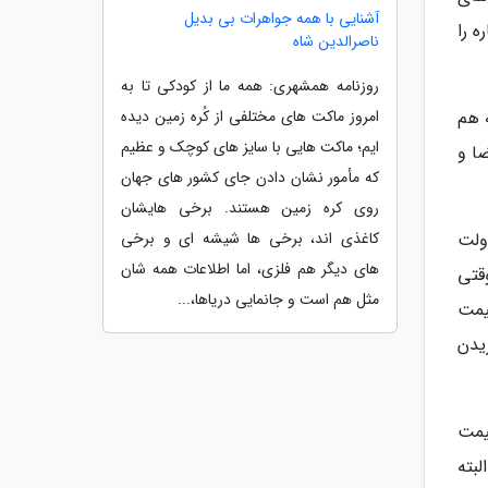
آشنایی با همه جواهرات بی بدیل
ه را
ناصرالدین شاه
روزنامه همشهری: همه ما از کودکی تا به
امروز ماکت های مختلفی از کُره زمین دیده
صاد به هم
ایم؛ ماکت هایی با سایز های کوچک و عظیم
ضا و
که مأمور نشان دادن جای کشور های جهان
روی کره زمین هستند. برخی هایشان
کاغذی اند، برخی ها شیشه ای و برخی
ولت
های دیگر هم فلزی، اما اطلاعات همه شان
قتی
مثل هم است و جانمایی دریاها،...
یمت
139 که توصیه به نخریدن
ه از اواخر سال 1396 تا کنون قیمت
 دارد. البته