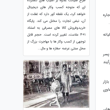
طرح صیانت علاوه بر آسیب های گسترده
ای که متوجه کسب وکار های دیجیتال
خواهد کرد، یک نقطه کور دارد که غفلت از
اره
آن، نبض تجارت را مختل می کند. پایگاه
خریدوفروش کالا های مصرفی به استناد
انه
1+4 علامت، تغییر کرده است. حجم قابل
توجهی از کسب وکار ها با مهاجرت بزرگ از
محل سنتی عرضه -مغازه ها و مال...
پسر
یند
زار
اوی
های