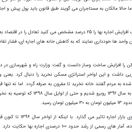
دیم، اما حالا مالکان به مستاجران می گویند طبق قانون باید پول پیش و اجار
از طرف دیگر وقتی تورم 44 درصد است و شما سقف افزایش اجاره بها را 25 درصد مشخص می کنید تعادل را در اقت
دن واحد ها خودداری نمایند که به کاهش خانه های اجاره ای، فشار تقا
ن را افزایش ساخت وساز دانست و گفت: وزارت راه و شهرسازی در د
 داشت و این اواخر استراتژی مسکن نخرید را دنبال کرد. یعنی و
ه به مردم گفتند خانه نخرید تا مقرون به صرفه گردد. اما نه تنها ق
پایین نیامد بلکه با رشد 9 برابری قیمت ها نسبت به سال 1392 روبرو شدیم و حتی از اوایل سال 8
ان رسید.
معمولا افزایش قیمت مسکن با فاصله زمانی بر روی بازار اجاره تاثیر می گذارد. با اینک
مسکن در تهران حدود 460 درصد افزایش پیدا نموده، آمار های رسمی از رشد حدود 100 درصدی اجاره بها حکایت