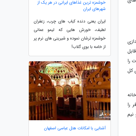
های
خوشمزه ترین غذاهای ایرانی در هر یک از
شهرهای ایران
ایران یعنی دنده کباب های چرب، زعفران
لطیف، خورش هایی که لیمو عمانی
خوشمزه ترشان نموده و شیرینی های نرم پر
ازی
از خامه با بوی گلاب!
قابل
 را
ه های کل
ده است البته یک روایت وجود دارد که 300 هزار خانه
 18 هزار خانه مسافر را
هار و نیم
آشنایی با امکانات هتل عباسی اصفهان