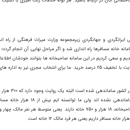
اختمانی آبان در ارتباط باشید. هر گونه خدمات رنگ آمیزی با تکنیک 
ایرانگردی و جهانگردی زیرمجموعه وزارت میراث فرهنگی از راه اند
انه خانه مسافرها راه اندازی شد و اگر مراحل نهایی آن انجام گردد؛ 
یم و سعی کردیم در این سامانه صاحبخانه ها بتوانند خودشان اطلاعات
بارگذاری نمایند. بیمه را نیز می توان روی همین سایت با تخفیف 25 درصد خرید. ما برای انتخاب مجری نیز به ادار
نیکزادفر گفت: تا کنون 18 هزار و 750 خانه مسافر در کشور ساماندهی ش
مسافر در کشور هست که تعداد زیادی از آنها ساماندهی نشده اند ولی ما توانسته ایم بیش از
ساماندهی کنیم. همچنین در کشور 4 هزار و 39 صاحبخانه، 18 هزار و 750 خانه دارند. یعنی متوسط هر نفر مالک چ