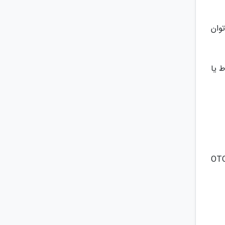
 و برای یک کاربر است ولی ATB را می توان
 در حیاط یا
از اتصالات و کابل های فیبر نوری در خانه یا ورودی ساختمان باید باکس پریز فیبر نوری ATB یا OTO