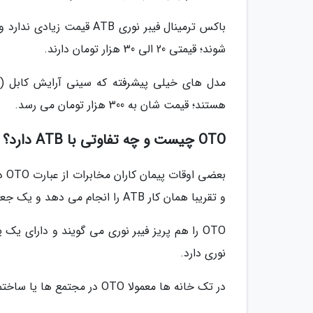
باکس ترمینال فیبر نوری B
شوند؛ قیمتی 20 الی 30 هزار تومان دارند.
هستند؛ قیمت شان به 300 هزار تومان می رسد.
OTO چیست و چه تفاوتی با ATB دارد؟
و تقریبا همان کار ATB را انجام می دهد و یک جعبه و باکس ترمینال انتهایی فیبر نوری در شبکه است.
نوری دارد.
در تک خانه ها معمولا OTO در مجتمع ها یا ساختمان های چند طبقه از ATB استفاده می گردد.