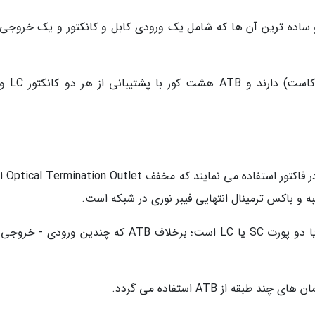
AT قیمت زیادی ندارد و ساده ترین آن ها که شامل یک ورودی کابل و کانکتور و یک خروج
بعضی اوقات پیمان کاران مخابر
OTO را هم پریز فیبر نوری می گویند و دارای یک یا دو پورت SC یا LC است؛ برخلاف ATB که چندین ورود