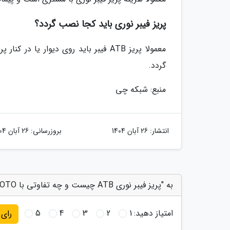
پریز فیبر نوری باید کجا نصب گردد؟
معمولا پریز ATB فیبر باید روی دیوار
گردد.
منبع: شبکه چی
انتشار:
26 آبان 1404
بروزرسانی:
26 آبان 1404
به "پریز فیبر نوری ATB چیست و چه تفاوتی با OTO دارد؟" امتیاز دهید
امتیاز دهید:
1
2
3
4
5
رای