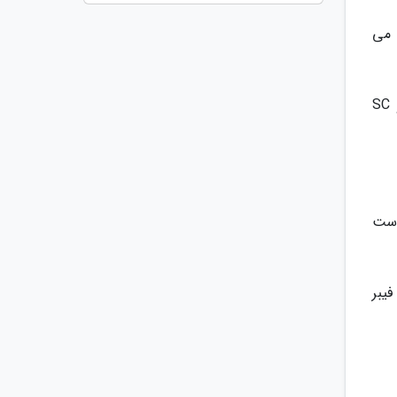
ی می
مدل های خیلی پیشرفته که سینی آرایش کابل (کاست) دارند و ATB هشت کور با پشتیبانی از هر دو کانکتور LC و SC
ات از عبارت OTO در فاکتور استفاده می نمایند که مخفف Optical Termination Outlet است
ی - خروجی فیبر