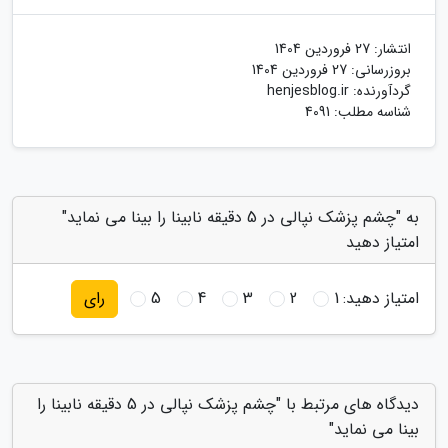
انتشار:
27 فروردین 1404
بروزرسانی:
27 فروردین 1404
گردآورنده:
henjesblog.ir
شناسه مطلب: 4091
به "چشم پزشک نپالی در 5 دقیقه نابینا را بینا می نماید"
امتیاز دهید
امتیاز دهید:
1
2
3
4
5
رای
دیدگاه های مرتبط با "چشم پزشک نپالی در 5 دقیقه نابینا را
بینا می نماید"