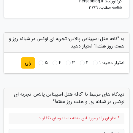
گردآورنده:
henjesblog.ir
شناسه مطلب: 3769
به "کافه هتل اسپیناس پالاس: تجربه ای لوکس در شبانه روز و
هفت روز هفته!" امتیاز دهید
امتیاز دهید:
1
2
3
4
5
رای
دیدگاه های مرتبط با "کافه هتل اسپیناس پالاس: تجربه ای
لوکس در شبانه روز و هفت روز هفته!"
* نظرتان را در مورد این مقاله با ما درمیان بگذارید