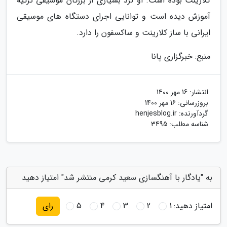
کلارینت بوده است. او نزد بسیاری از بزرگان موسیقی ترکیه
آموزش دیده است و توانایی اجرای دستگاه های موسیقی
ایرانی با ساز کلارینت و ساکسفون را دارد.
منبع: خبرگزاری پانا
انتشار:
16 مهر 1400
بروزرسانی:
16 مهر 1400
گردآورنده:
henjesblog.ir
شناسه مطلب: 3495
به "یادگار با آهنگسازی سعید کرمی منتشر شد" امتیاز دهید
امتیاز دهید:
1
2
3
4
5
رای