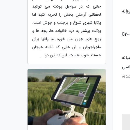
حالی که در سواحل پوکت می توانید
ره روزانه
لحظاتی آرامش بخش را تجربه کنید اما
پاتایا شهری شلوغ و پرجنب و جوش است.
پوکت بیشتر به درد خانواده ها، بچه ها و
ه بی ام دبلیو Z4 که یک خودرو کروک دو نفره است، دو میلیون و 900 هزار تومان خرج دارد. بابت اجاره روزانه بنز C200
زوج های جوان می خورد اما پاتایا برای
ماجراجویان و آن هایی که تشنه هیجان
هستند خوب هست. این که این دو...
مان است، یک شبانه
دکروز GRX چهار در که شاسی
گهی شده،