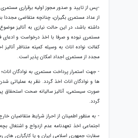
-پس از تایید و صدور مجوز اولیه برقراری مستمری ب
از عداد مستمری بگیران، چنانچه متقاضی مجددا به
داشته باشد، در این حالت نیازی به آنالیز موضوع 
مستمری نبوده و صرفا با اخذ درخواست و ادعای ف
کفالت نواده اناث به وسیله کمیته متناظر آنالیز
مجدد از مستمری اجداد امکان پذیر است.
- جهت استمرار پرداخت مستمری به نوادگان اناث؛
ها و نوادگان اناث اخذ گردد. نظر به عملیاتی شد
صورت سیستمی، آنالیز سالیانه صحت استحقاق پرداخ
گردد.
- به منظور اطمینان از احراز شرایط متقاضیان خارج
اجتماعی اخذ تعهدنامه عدم ازدواج و اشتغال بچه ه
سفارت جمهوری اسلامی ایران و یا کارگزاری های رس