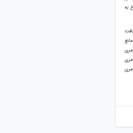
 به
دریافت
انع
مری
مری
تمری