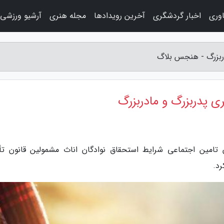
اوری
اخبار گردشگری
آخرین رویدادها
مجله هنری
آرشیو ورزشی
دربزرگ - هنجس بلاگ
ی پدربزرگ و مادربزرگ
مین اجتماعی شرایط استحقاق نوادگان اناث مشمولین قانون تأ
رد.