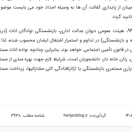
ینان از پایداری کفالت آن ها به وسیله اجداد خود می بایست موضوع
ایید گردد.
مستفاد از دادنامه شماره 135 مورخ 21 اردیبهشت 94، هیئت عمومی دیوان عدالت اداری، بازنشستگی نوادگان اناث (
و بازنشستگی) در تداوم و استمرار اشتغال ایشان محسوب شده، لذا م
در قانون تأمین اجتماعی خواهد بود، بنابراین چنانچه نواده اناث مست
، زنان خانه دار، دانشجویان است، شرایط لازم جهت بهره مندی از مست
 برقراری مستمری بازنشستگی یا ازکارافتادگی کلی مشارالیها، پرداخت مس
گردآورنده:
henjesblog.ir
شناسه مطلب: 3938