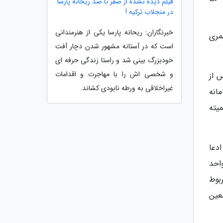
فیلم دیده نشده از صفر تا صد ریحانه پارسا
در منجلاب ترکیه !
خبرنگاران: ریحانه پارسا یکی از هنرمندانی
تمری
است که در آستانه مشهور شدن دچار آفت
خودبزرگ بینی شد و راستا زندگی حرفه ای
و شخصی اش را با مهاجرت و اقدامات
 از
غیراخلاقی به ورطه نابودی کشاند.
انه
یته
دعا
احد
مربوط
عین