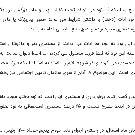
خ به اینکه آیا نوه می تواند تحت کفالت پدر و مادر بزرگش قرار بگی
 نوه اناث (دختر) با داشتن شرایط می تواند حقوق پدربزرگ یا مادر ب
ه دختری مجرد بوده و هیچ منبع عایدیی نداشته باشد.
ین بود که بچه ها اناث می توانند از مستمری پدر و مادرشان استف
ر سازمان تامین اجتماعی در 40 سال گذشته این بود که فقط فرزند مشمول می گردد، اما اخیرا دیوان عدالت 
حسوب می گردد و اگر شرایط لازم را داشته به استناد اینکه فرزند مح
می گردد، مزایای تامین اجتماعی بر او هم قابل تسری است. این موضوع 18 آبان از سوی سازمان تامین اجتماعی نی
نی گفت: شرط برخورداری از مستمری این است که نوه دختر، مجرد باش
دوم اینکه تمکن مالی نداشته باشد. محدودیت سن در اینجا مطرح نیست و 25 درصد مستمری استحقاقی به ن
موسوی، مدیرعامل سازمان تامین اجتماعی در 18 آبان ماه امسال، در راستای اجرای 