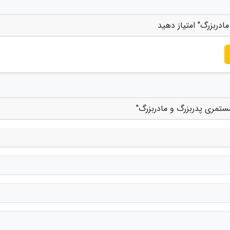
ادربزرگ" امتیاز دهید
مستمری پدربزرگ و مادربزرگ"