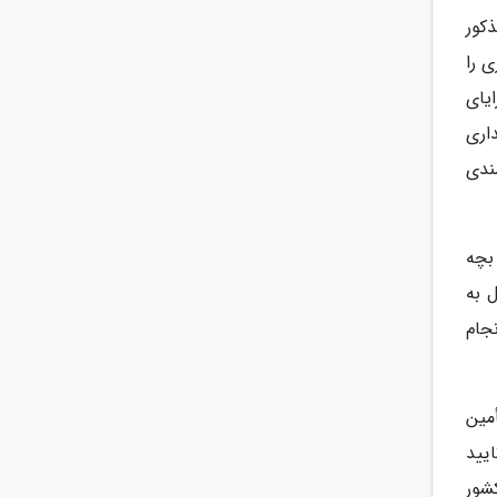
کور
 را
یای
اری
ندی
بچه
 به
جام
مین
یید
شور