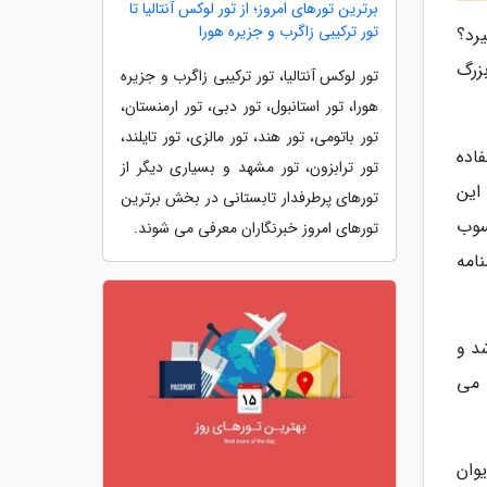
برترین تورهای امروز؛ از تور لوکس آنتالیا تا
تور ترکیبی زاگرب و جزیره هورا
رد؟
زرگ
تور لوکس آنتالیا، تور ترکیبی زاگرب و جزیره
هورا، تور استانبول، تور دبی، تور ارمنستان،
تور باتومی، تور هند، تور مالزی، تور تایلند،
اده
تور ترابزون، تور مشهد و بسیاری دیگر از
به این
تورهای پرطرفدار تابستانی در بخش برترین
سوب
تورهای امروز خبرنگاران معرفی می شوند.
ز بخشنامه
د و
وه تعلق می
نامه مورخ پنجم خرداد 1400 رئیس دیوان