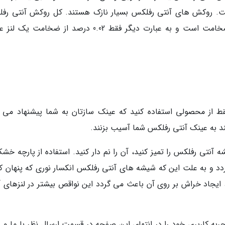
ست. روکش های آنتی رفلکس بسیار نازک هستند. کل روکش آنتی رف
دارای چندلایه با فقط حدود 0.2 تا 0.3 میکرون ضخامت است و به عبارت دیگر فقط 0.02 درصد از ضخام
قط از محصولی استفاده کنید که عینک سازتان به شما پیشنهاد می ک
نند به عینک آنتی رفلکس شما آسیب بزنند.
آنتی رفلکس را تمیز کنید، آن را نم دار کنید. استفاده از پارچه خشک
 و به علت این که شیشه های آنتی رفلکس انکسار نوری که پنهان کن
 ایجاد خراش بر روی آن باعث می گردد این نواقص بیشتر در لنزهای آ
ربه کاربری خود را در انتهای این صفحه در قسمت ارسال نظر با ما و س