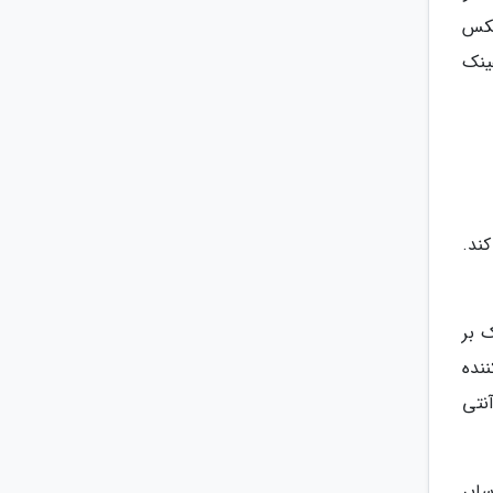
لکس
ت یک لنز عینک
ند.
 بر
نده
نتی
ایر