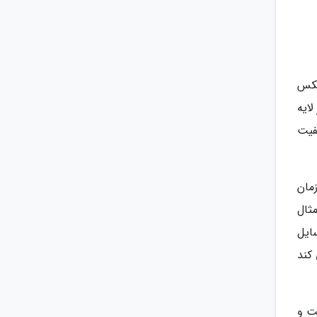
لکس
ایه
فیت
مان
ثال
وسایل
کند
ت و