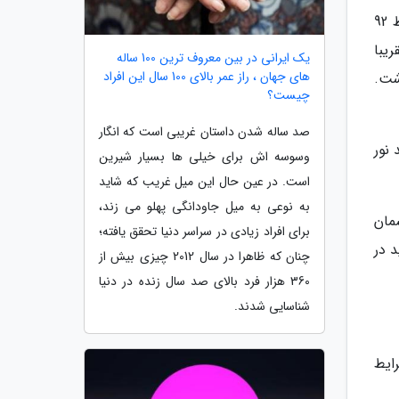
به عنوان مثال لنز های عادی پلاستیکی تقریبا 8 درصد نور هایی که به لنز برخورد می کند را بازتاب می دهد بنابراین فقط 92
ع عادی (تقریبا
یک ایرانی در بین معروف ترین 100 ساله
های جهان ، راز عمر بالای 100 سال این افراد
شت.
چیست؟
صد ساله شدن داستان غریبی است که انگار
ای عینک را از بین ببرند و باعث شوند 99.5 درصد نور
وسوسه اش برای خیلی ها بسیار شیرین
است. در عین حال این میل غریب که شاید
به نوعی به میل جاودانگی پهلو می زند،
مان
برای افراد زیادی در سراسر دنیا تحقق یافته؛
 در
چنان که ظاهرا در سال 2012 چیزی بیش از
360 هزار فرد بالای صد سال زنده در دنیا
شناسایی شدند.
ایط