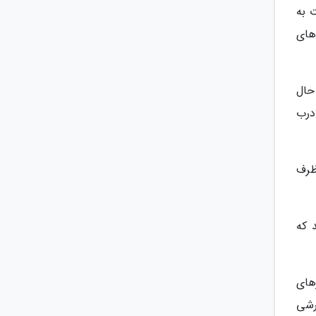
 به
های
حال
درب
ظرف
 که
های
رشی