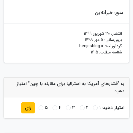
منبع: خبرآنلاین
انتشار:
30 شهریور 1399
بروزرسانی:
5 مهر 1399
گردآورنده:
henjesblog.ir
شناسه مطلب: 1415
به "فشارهای آمریکا به استرالیا برای مقابله با چین" امتیاز
دهید
امتیاز دهید:
1
2
3
4
5
رای