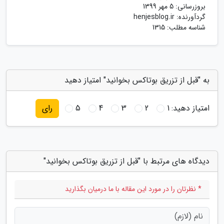
بروزرسانی:
5 مهر 1399
گردآورنده:
henjesblog.ir
شناسه مطلب: 1315
به "قبل از تزریق بوتاکس بخوانید" امتیاز دهید
امتیاز دهید:
1
2
3
4
5
رای
دیدگاه های مرتبط با "قبل از تزریق بوتاکس بخوانید"
* نظرتان را در مورد این مقاله با ما درمیان بگذارید