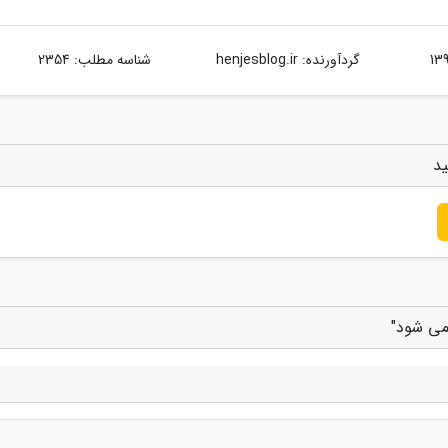
گردآورنده:
henjesblog.ir
شناسه مطلب: 2354
ید
 می شود"