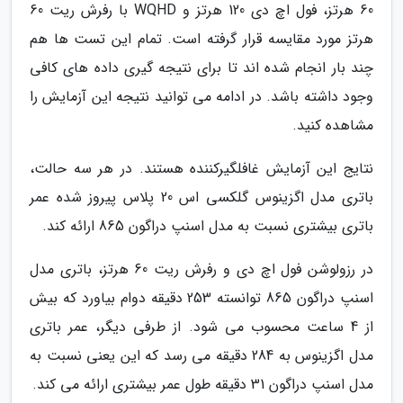
60 هرتز، فول اچ دی 120 هرتز و WQHD با رفرش ریت 60
هرتز مورد مقایسه قرار گرفته است. تمام این تست ها هم
چند بار انجام شده اند تا برای نتیجه گیری داده های کافی
وجود داشته باشد. در ادامه می توانید نتیجه این آزمایش را
مشاهده کنید.
نتایج این آزمایش غافلگیرکننده هستند. در هر سه حالت،
باتری مدل اگزینوس گلکسی اس 20 پلاس پیروز شده عمر
باتری بیشتری نسبت به مدل اسنپ دراگون 865 ارائه کند.
در رزولوشن فول اچ دی و رفرش ریت 60 هرتز، باتری مدل
اسنپ دراگون 865 توانسته 253 دقیقه دوام بیاورد که بیش
از 4 ساعت محسوب می شود. از طرفی دیگر، عمر باتری
مدل اگزینوس به 284 دقیقه می رسد که این یعنی نسبت به
مدل اسنپ دراگون 31 دقیقه طول عمر بیشتری ارائه می کند.