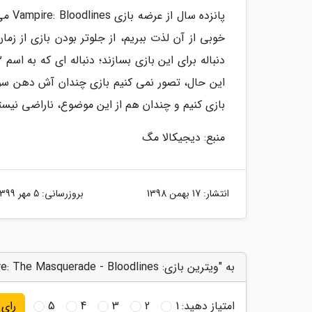
پانزد
خوبی از آن لذت ببریم، از جلوتر بودن بازی از زم
بازی کنیم و چندان هم از این موضوع، ناراضی نیست
منبع: دیجیکالا مگ
انتشار:
17 بهمن 1398
بروزرسانی:
5 مهر 1399
به "ویترین بازی: Vampire: The Masquerade - Bloodlines" امتیاز دهید
امتیاز دهید:
1
2
3
4
5
رای