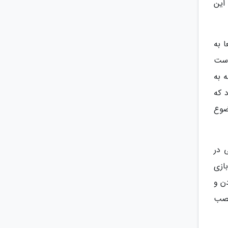
این
 به
است
 به
 که
ضوع
فی در
ازی
ن و
نصب