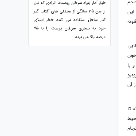
حجم
طبق آمار بنیاد سرطان پوست، افرادی که قبل
از سن 35 سالگی از صندلی های آفتاب گیر
این
کنار ساحل استفاده می کنند خطر ابتلای
ود؛
خود به بیماری سرطان پوست را تا 75
درصد بالا می برند.
ایی
دادی نژاد خون
 با
برو
 آن
 تا
حیط
نجام