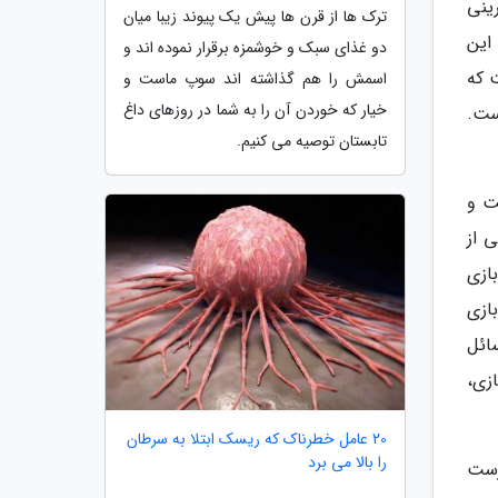
آفرینی
ترک ها از قرن ها پیش یک پیوند زیبا میان
 با این
دو غذای سبک و خوشمزه برقرار نموده اند و
 که
اسمش را هم گذاشته اند سوپ ماست و
خیار که خوردن آن را به شما در روزهای داغ
 هم در نگاه ما، دنیای Vampire: The Masquerade همان بازی Bloodlines است.
تابستان توصیه می کنیم.
ست و
Vampire: B به عنوان یکی از
یخ ثبت شد. در واقع تمام کسانی که Vampire: Bloodlines را بازی
ازی
سائل
ز بازی،
20 عامل خطرناک که ریسک ابتلا به سرطان
را بالا می برد
صمیم به درست