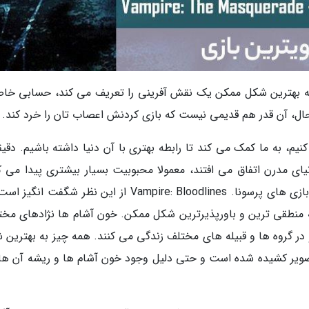
ی Vampire: The Masquerade - Bloodlines به بهترین شکل ممکن یک نقش آفرینی را تعریف می کند، حسابی 
 حال، آن قدر هم قدیمی نیست که بازی کردنش اعصاب تان را خرد کند.
کنیم، به ما کمک می کند تا رابطه بهتری با آن دنیا داشته باشیم. دقیق
 مدرن اتفاق می افتند، معمولا محبوبیت بسیار بیشتری پیدا می کن
مثل فاینال فانتزی 7 یا تمام قسمت های مجموعه بازی های پرسونا. Vampire: Bloodlines از این نظر شگفت
 به منطقی ترین و باورپذیرترین شکل ممکن. خون آشام ها نژادهای مخت
در گروه ها و قبیله های مختلف زندگی می کنند. همه چیز به بهترین 
دنیای Vampire: The Masquerade به تصویر کشیده شده است و حتی دلیل وجود خون آشام ها و ریشه آن 