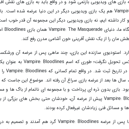
ته ساخت دنیای Vampire: The Masquerade به بازی های ویدیویی بازنمی شود و در واقع باید به بازی های نقش 
قدیمی آن اعتبار دهیم. حتی قبل از Vampire: Bloodlines هم یک بازی ویدیویی دیگر در این دنیا عرضه شده است.
و کار داشته ایم، نه بازی ویدیویی دیگر این مجموعه آن قدر خوب است
بخواهیم به آن اشاره کنیم. به همین دلیل
عطش مان را از یک نقش آفرینی خون آشامی مدرن رفع کند.
قصه ای بلند و بالا دارد. استودیوی سازنده این بازی، چند ماهی پس از عرضه آن ورشک
تعطیل شد. خود بازی را هم در زمان عرضه هیچ کس تحویل نگرفت؛ طوری که اسم loodlines
بزرگ ترین پروژه های شکست خورده صنعت بازی در تار
 سال ها بعد از عرضه بازی سراغ آن رفته اند. موضوع این جاست که ب
ه کاملا خراب بود. بازی بدون ذره ای پرداخت و با مجموعه ای ناتمام از باگ ها و م
کوچک و بزرگ عرضه شده بود. سازندگان Vampire: Bloodlines پیش از عرضه آن، خودشان حتی بخش های بزرگی ا
ها و مسائل فنی زیادشان غیرفعال کرده بودند.
با این حال، جماعتی از گیمرهای اهل فن، سال ها پس از عرضه Vampire: Bloodlines گرد هم آمدند و ت