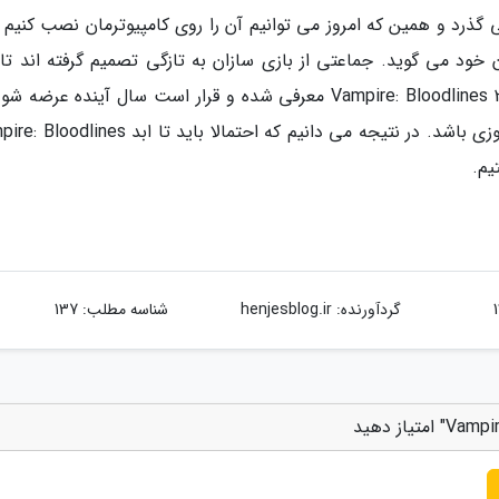
ه سال از عرضه بازی Vampire: Bloodlines می گذرد و همین که امروز می توانیم آن را روی کامپیوترمان نصب کنی
ان خود می گوید. جماعتی از بازی سازان به تازگی تصمیم گرفته اند تا
دنباله برای این بازی بسازند؛ دنباله ای که به اسم Vampire: Bloodlines 2 معرفی شده و قرار است سال آینده عرض
این حال، تصور نمی کنیم بازی چندان آش دهن سوزی باشد. در نتیجه می دانیم که احتمالا باید تا ا
یم.
گردآورنده:
henjesblog.ir
شناسه مطلب: 137