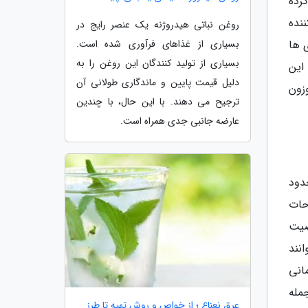
رده
نده
روغن نباتی هیدروژنه یک عنصر رایج در
 ها
بسیاری از غذاهای فرآوری شده است.
بسیاری از تولید کنندگان این روغن را به
 این
دلیل قیمت پایین و ماندگاری طولانی آن
زون
ترجیح می دهند. با این حال، با چندین
عارضه جانبی جدی همراه است.
محدود
حات
صیت
نند
مانی
مله
عرق نعناع ؛ از خواص و روش تهیه تا طرز