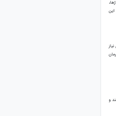
ها،
این
نیاز
مان
نند و