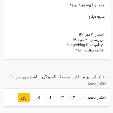
چای و قهوه بهره ببرید.
منبع: فرارو
انتشار:
3 مهر 1401
بروزرسانی:
3 مهر 1401
گردآورنده:
henjesblog.ir
شناسه مطلب: 3822
به "با این رژیم غذایی به جنگ افسردگی و فشار خون بروید"
امتیاز دهید
امتیاز دهید:
1
2
3
4
5
رای