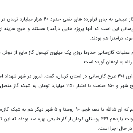
وی با بیان اینکه درآمد حاصل شده از جایگزینی گاز طبیعی به جای فرآورده های نفتی حدود 40 هزار میل
زرسانی این است که آنها پروژه هایی درآمدزا هستند و هیچ هزینه ای
د، درآمدزا هم بودند.
وم عملیات گازرسانی حدودا روزی یک میلیون کپسول گاز مایع از دوش م
اه به ارمغان آورده است.
تربتی با اشاره به شروع عملیات اجرایی و بهره برداری 301 طرح گازرسانی در استان کرمان، گفت: امروز در شهر شهدا
کرمان حضور دارم که در این استان 146 روستا، پنج شهر و 150 صنعت با اعتبار 350 میلیارد تومان به شبکه
وی توضیح داد: به مردم استان کرمان قول می دهیم که ان شاالله تا دهه فجر، 90 روستا و 5 شهر دیگر هم به
کشور متصل شوند؛ باید یادآور شوم که در ابتدای دولت یازدهم 449 روستای کرمان از گاز طبیعی بهره مند بودند که ا