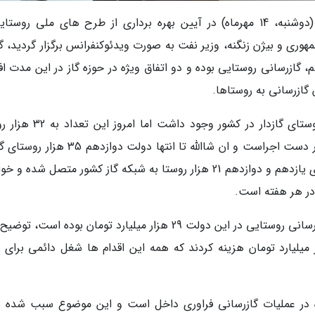
به گزارش خبرنگار شانا، حسن منتظرتربتی امروز (دوشنبه، 14 مهرماه) در آیین بهره برداری از طرح های ملی رو
ی و بیژن زنگنه، وزیر نفت به صورت ویدئوکنفرانس برگزار گردید، گ
ازرسانی روستایی بوده و دو اتفاق ویژه در حوزه گاز در این مدت افت
گازرسانی به روستاها.
وی اضافه کرد: در ابتدای دولت یازدهم 14 هزار روستای گازدار در کشور وجود 
رسیده است؛ گازرسانی به 4 هزار و 200 روستا نیز در دست اجراست و ان شاالله تا انتها دولت دواز
خواهیم داشت. به این ترتیب در مجموع دولت های یازدهم و دوازدهم 21 هزار روستا به شبکه گاز کشور متصل شده
معاون وزیر نفت در امور گاز با بیان اینکه هزینه گازرسانی روستایی در این دولت 29 هزار میلیارد تومان بوده است
 برای لوله کشی در داخل خانه ها 8 هزار میلیارد تومان هزینه کردند که همه این اقدام ها شغل دائمی برای
ه در عملیات گازرسانی فراوری داخل است و این موضوع سبب شده ر