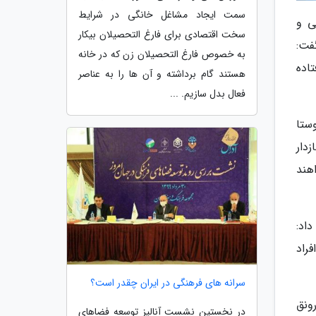
سمت ایجاد مشاغل خانگی در شرایط
ستایی و
سخت اقتصادی برای فارغ التحصیلان بیکار
فت:
به خصوص فارغ التحصیلان زن که در خانه
اده
هستند گام برداشته و آن ها را به عناصر
فعال بدل سازیم. ...
داشت اما امروز این تعداد به 32 هزار روستا
دهم 35 هزار روستای گازدار
 و خواهند
، توضیح داد:
 افراد
سرانه های فرهنگی در ایران چقدر است؟
ونق
در نخستین نشست آنالیز توسعه فضاهای