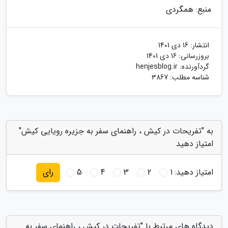
منبع: همگردی
انتشار:
16 دی 1401
بروزرسانی:
16 دی 1401
گردآورنده:
henjesblog.ir
شناسه مطلب: 3867
به "تفریحات در کیش ، راهنمای سفر به جزیره رویایی کیش"
امتیاز دهید
امتیاز دهید:
1
2
3
4
5
رای
دیدگاه های مرتبط با "تفریحات در کیش ، راهنمای سفر به