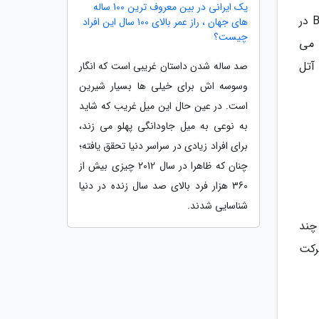
یک ایرانی در بین معروف ترین 100 ساله
درمان بستگی به این دارد که چه چیزی باعث پارستزی شما شده است. ممکن است احتیاج به افزایش میزان ویتامین B در
های جهان ، راز عمر بالای 100 سال این افراد
چیست؟
 می
آتل
صد ساله شدن داستان غریبی است که انگار
وسوسه اش برای خیلی ها بسیار شیرین
است. در عین حال این میل غریب که شاید
به نوعی به میل جاودانگی پهلو می زند،
برای افراد زیادی در سراسر دنیا تحقق یافته؛
چنان که ظاهرا در سال 2012 چیزی بیش از
360 هزار فرد بالای صد سال زنده در دنیا
شناسایی شدند.
چند
رکت