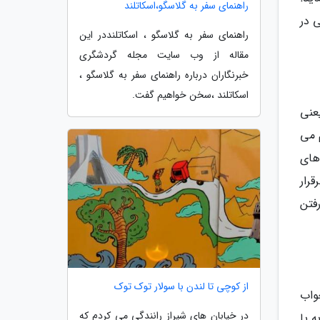
راهنمای سفر به گلاسگو،اسکاتلند
 در
راهنمای سفر به گلاسگو ، اسکاتلنددر این
مقاله از وب سایت مجله گردشگری
خبرنگاران درباره راهنمای سفر به گلاسگو ،
اسکاتلند ،سخن خواهیم گفت.
عنی
 می
های
رار
فتن
از کوچی تا لندن با سولار توک توک
واب
در خیابان های شیراز رانندگی می کردم که
 پا