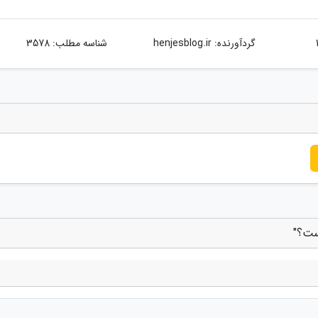
گردآورنده:
henjesblog.ir
شناسه مطلب: 3578
ست؟"