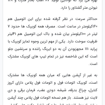
بهره می برد که توانایی تولید 87 اسب بخار قدرت و 128
نیوتن متر گشتاور را دارد.
حداکثر سرعت در نظر گرفته شده برای این اتومبیل هم
160کیلومتر در ساعت است. مصرف همه کوییک ها حدود 7
لیتر در 100کیلومتر بیان شده و باک این اتومبیل هم 41لیتر
ظرفیت سوخت دارد. یکی از مهم ترین وجوه تمایز کوییک با
پراید 111 مجهزبودن آن به دو ایربگ راننده و سرنشین جلو
است که این شاخصه نیز در تمام تیپ های کوییک مشترک
است.
به غیر از آپشن هایی که میان همه کوییک ها مشترک
است، کوییک اتومات فول و اتومات فول پلاس دارای کروز
کنترل، چراغ بدرقه، شیشه دودی عقب، فرمان برقی و دی
لایت نیز هستند. باز هم نسخه اتومات فول پلاس چند آپشن