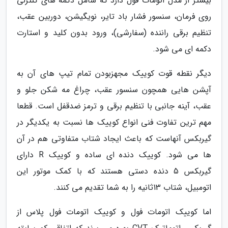
بیشتر از مدل اتومات فول دارد که شامل دکمه های کنترلی
روی فرمان، سنسور فشار باد تایر، نویگیشن، دوربین عقب،
تنظیم برقی راننده (سفارشی)، ورود بدون کلید و استارت
دکمه ای می شود.
دیگر نقطه قوت کوییک مجهزبودن تمام تیپ های آن به
آپشن هایی همچون سنسور عقب، چراغ مه شکن جلو و
عقب، آینه جانبی با تنظیم برقی و ترمز ضدقفل است. قطعا
مهم ترین تفاوت فنی انواع کوییک ها نسبت به یکدیگر در
گیربکس آنهاست که باعث ایجاد شتاب متفاوتی هم در آن
ها می شود. کوییک دنده ای ساده و کوییک R دارای
گیربکس 5 دنده دستی هستند که با کمک موتور این
اتومبیل، شتاب 13ثانیه را به شما تقدیم می کنند.
اما کوییک اتومات فول و کوییک اتومات فول پلاس از