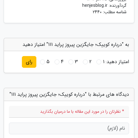
گردآورنده:
henjesblog.ir
شناسه مطلب: 2440
به "درباره کوییک؛ جایگزین پیروز پراید 111" امتیاز دهید
امتیاز دهید:
1
2
3
4
5
رای
دیدگاه های مرتبط با "درباره کوییک؛ جایگزین پیروز پراید 111"
* نظرتان را در مورد این مقاله با ما درمیان بگذارید