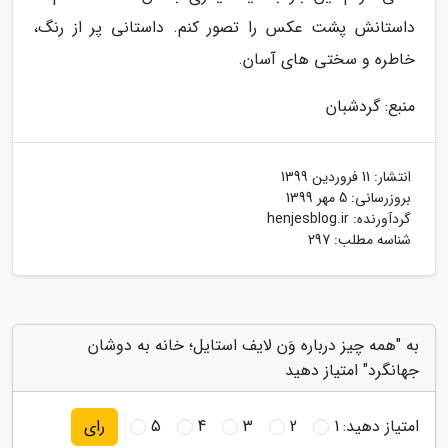
داستانش پشت عکس را تصور کنم. داستانی پر از رنگ،
خاطره و سختی های آسان.
منبع: گردشبان
انتشار:
11 فروردین 1399
بروزرسانی:
5 مهر 1399
گردآورنده:
henjesblog.ir
شناسه مطلب: 297
به "همه چیز درباره وَن لایف استایل؛ خانه به دوشان
جهانگرد" امتیاز دهید
امتیاز دهید:
1
2
3
4
5
رای