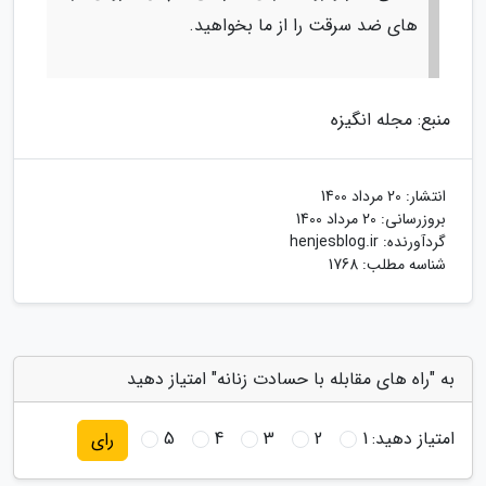
های ضد سرقت را از ما بخواهید.
منبع: مجله انگیزه
انتشار:
20 مرداد 1400
بروزرسانی:
20 مرداد 1400
گردآورنده:
henjesblog.ir
شناسه مطلب: 1768
به "راه های مقابله با حسادت زنانه" امتیاز دهید
امتیاز دهید:
1
2
3
4
5
رای