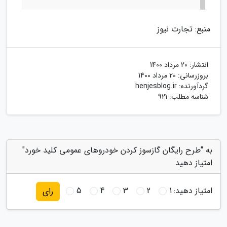
منبع: تجارت نیوز
انتشار:
20 مرداد 1400
بروزرسانی:
20 مرداد 1400
گردآورنده:
henjesblog.ir
شناسه مطلب: 921
به "طرح رایگان گازسوز کردن خودروهای عمومی کلید خورد"
امتیاز دهید
امتیاز دهید:
1
2
3
4
5
رای