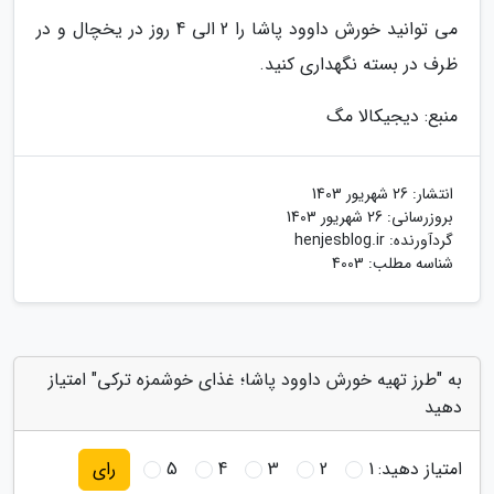
می توانید خورش داوود پاشا را 2 الی 4 روز در یخچال و در
ظرف در بسته نگهداری کنید.
منبع: دیجیکالا مگ
انتشار:
26 شهریور 1403
بروزرسانی:
26 شهریور 1403
گردآورنده:
henjesblog.ir
شناسه مطلب: 4003
به "طرز تهیه خورش داوود پاشا؛ غذای خوشمزه ترکی" امتیاز
دهید
امتیاز دهید:
1
2
3
4
5
رای