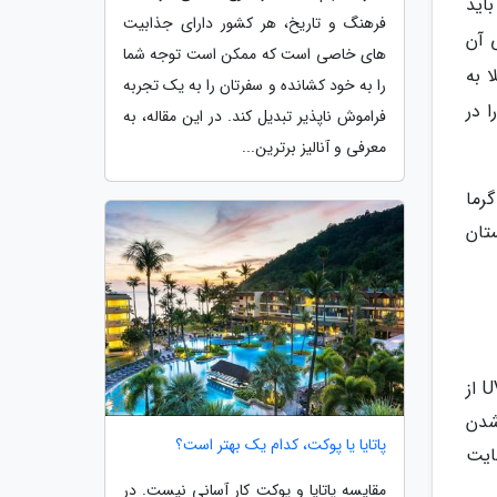
اید
فرهنگ و تاریخ، هر کشور دارای جذابیت
 آن
های خاصی است که ممکن است توجه شما
 به
را به خود کشانده و سفرتان را به یک تجربه
 در
فراموش ناپذیر تبدیل کند. در این مقاله، به
معرفی و آنالیز برترین...
گرما
تان
به توصیه انجمن پوست آمریکا، بهتر است همواره ضد آفتاب هایی خریداری کنید که هم در برابر اشعه UVA و هم UVB از
ظاهر شدن
پاتایا یا پوکت، کدام یک بهتر است؟
 در نهایت
مقایسه پاتایا و پوکت کار آسانی نیست. در