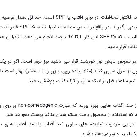
مورد دیگری که باید به آن حتما توجه داشته باشید، فاکتور محافظت در برابر آفتاب یا SPF است. حداقل م
درصد از اشعه های UVB را دفع نموده و این در حالیست که SPF 30 این کار را تا 97 درصد انجام می دهد. بنا
 در معرض تابش نور خورشید قرار می دهید نیز مهم است. اگر در یک 
 از منزل سپری کنید (مثلا پیاده روی، بازی و یا استخر) بهتر است با
اگر پوستی چرب یا مستعد آکنه دارید باید حتما از ضد آفتاب هایی بهره ببرید که
د که استفاده از محصول باعث بسته شدن منافذ پوست نخواهد شد.
 در پی مرطوب نماینده های حاوی ضد آفتاب یا ضد آفتاب های ح
یک اسید و سرامیدها، باشید.