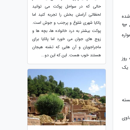
حالی که در سواحل پوکت می توانید
لحظاتی آرامش بخش را تجربه کنید اما
قدار توصیه شده
پاتایا شهری شلوغ و پرجنب و جوش است.
برای این فاکتور عدد 30 بوده و باید این توصیه را جدی بگیرید. در واقع بر اساس مطالعات اجرا شده، SPF 15 قادر است 93
پوکت بیشتر به درد خانواده ها، بچه ها و
براین همواره
زوج های جوان می خورد اما پاتایا برای
ماجراجویان و آن هایی که تشنه هیجان
هستند خوب هست. این که این دو...
روز
 یک
 عبارت non-comedogenic بر روی بسته
اوی