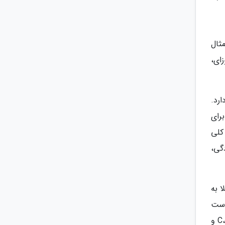
ثال
زای،
رد.
رای
کلی
یر ضد آلودگی،
لا به
وست
باعث می گردد تا با یک تیر دو نشان بزنید. این کرم ضد آفتاب فاقد ترکیبات آووبنزون بوده و به لطف ویتامین های C، A، E و