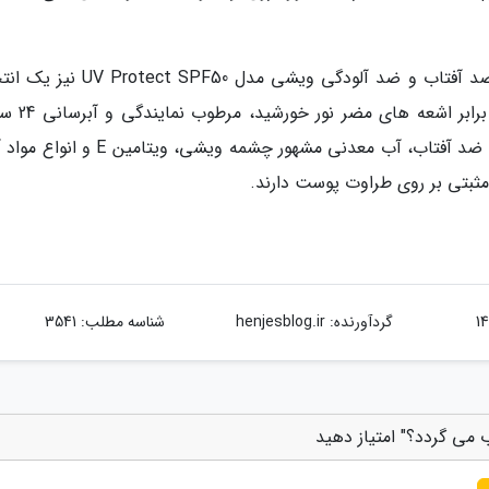
اگر فرم اسپری را بیشتر ترجیح می دهید، اسپری ضد آفتاب و ضد آلودگی ویشی مدل 50
مناسب دیگر است که علاوه بر محافظت عالی در
پوست را هم ارائه می دهد. در ترکیبات این اسپری ضد آفتاب، آب معدنی مشهور چشمه ویشی، و
مثبتی بر روی طراوت پوست دارند.
گردآورنده:
henjesblog.ir
شناسه مطلب: 3541
 می گردد؟" امتیاز دهید