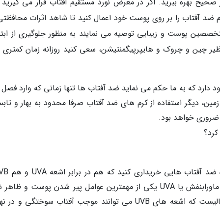
ر صحیح بهره ببرید. اگر در معرض نورد مستقیم آفتاب قرار می گیرید ب
م ضد آفتاب را بر روی پوست خود اعمال کنید تا شاهد اثرات محافظتی
خصصین پوست و زیبایی توصیه می نمایند به منظور جلوگیری از ابتلا
ر چین و چروک و هایپرپیگمنتیشن، سعی کنید روزانه زمان کمتری را
د دارد که به ما حکم می نماید ضد آفتاب ها تنها زمانی که وارد فصل 
مین، دیگر استفاده از کرم های ضد آفتاب صرفا محدود به بهار و تابس
ز ضروری خواهد بود.
کرد؟
پوست شما به خوبی محافظت نمایند. اشعه های ماورابنفش یا UVA یکی از مهمترین عوامل پیر شدن پوست و 
چین و چروک و لک های پیری هستند. این در حالیست که اشعه های UVB می توانند موجب آفتاب سوختگی و