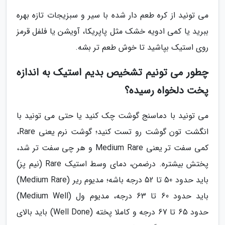
می تونید از کره طعم دار شده با سیر و سبزیجات تازه بهره
ببرید یا کمی ادویه خشک مثل پاپریکا، آویشن یا فلفل قرمز
روی استیک بپاشید تا خوش طعم تر بشه.
چطور می تونیم تشخیص بدیم استیک به اندازه
پخت دلخواه رسیده؟
می تونید با دماسنج گوشت چک کنید یا حتی می تونید با
انگشت تون گوشت رو تست کنید؛ گوشت نرم یعنی Rare،
کمی سفت تر یعنی Medium Rare و هر چی سفت تر شد،
پختش بیشتره. درضمن، دمای وسط استیک Rare (نیم پز)
باید حدود 50 تا 52 درجه باشه؛ مدیوم ریر (Medium Rare)
باید حدود 60 تا 63 درجه، مدیوم ول (Medium Well)
حدود 65 تا 67 درجه و کاملا پخته (Well Done) باید بالای