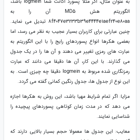
به عنوان مثال، اگر مثلا پسورد اکانت شما logmein باشد،
الگوریتم هش MD5 آن را به
8f4047e3233b39e4444e1aef240e80aa تبدیل می نماید.
چنین عبارتی برای کاربران بسیار عجیب به نظر می رسد، اما
بعضی هکرها انواع پسوردهای رایج را با این الگوریتم به
عبارت های رمزی تغییر می دهند و آن ها را در یک جدول
می گذارند. با این کار، آن ها دقیقا می دانند که عبارت
رمزنگاری شده مربوط به logmein دقیقا چه چیزی است. به
این نوع از جدول ها، جدول رنگین کمانی گفته می گردد.
مزایا: اگر تمام شرایط مهیا باشد، این روش به هکرها اجازه
می دهد که در مدت زمان کوتاهی پسوردهای پیچیده را
شناسایی نمایند.
معایب: این جدول ها معمولا حجم بسیار بالایی دارند که