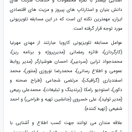
آشنایی بیشتر با ثمره محصولات و خدمات شرکت های
دانش بنیان و استارتاپ های پیروز و مزیت های اقتصادی
ایران، مهمترین نکته ای است که در این مسابقه تلویزیونی
مورد توجه قرار گرفته است.
عوامل مسابقه تلویزیونی کارویا عبارتند از مهدی مهرنیا
(کارگردان)، فائزه رمضانی (مدیرپروژه و برنامه ریز)،
محمدجواد ترابی (سردبیر)، احسان هوشیارگر (مدیر روابط
عمومی و اطلاع رسانی)، محمدرضا نوروزی (منتور)، محمد
اسفندیاری (گرافیک)، مرتضی شجاعی (طراح صحنه و
دکور)، استودیو رامکا (برندینگ و تبلیغات)، محمدعلی ربیعی
(مدیر تولید)، علی خسروی (جانشین تهیه و طراحی) و احمد
شفیعی (تهیه کننده).
علاقه مندان می توانند جهت کسب اطلاع و آشنایی با